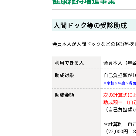
健康維持増進事業
人間ドック等の受診助成
会員本人が人間ドックなどの検診料を
利用できる人
会員本人（年
助成対象
自己負担額が1
※令和６年度～当面
助成金額
次の計算式に
助成額＝ （自己負
（自己負担額が
＊計算例 自己負
（22,000円 –